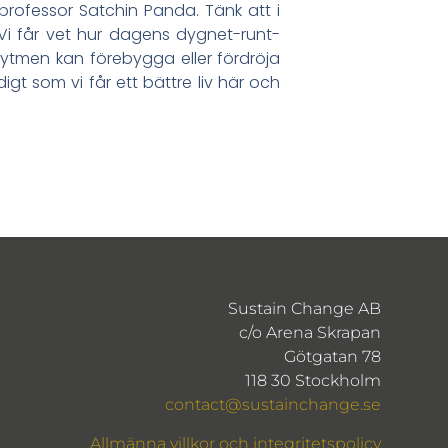
professor Satchin Panda. Tänk att i
 Vi får vet hur dagens dygnet-runt-
rytmen kan förebygga eller fördröja
t som vi får ett bättre liv här och
Sustain Change AB
c/o Arena Skrapan
Götgatan 78
118 30 Stockholm
contact@sustainchange.se
Allmänna villkor och integritetspolicy