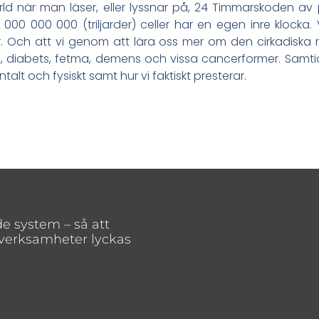
d när man läser, eller lyssnar på, 24 Timmarskoden av 
000 000 000 (triljarder) celler har en egen inre klocka.
r. Och att vi genom att lära oss mer om den cirkadiska 
 diabets, fetma, demens och vissa cancerformer. Samtidig
lt och fysiskt samt hur vi faktiskt presterar.
de system – så att
 verksamheter lyckas