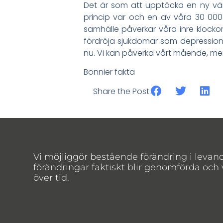
Det är som att upptäcka en ny värl
princip var och en av våra 30 000 
samhälle påverkar våra inre klocko
fördröja sjukdomar som depression,
nu. Vi kan påverka vårt mående, menta
Bonnier fakta
Share the Post:
Vi möjliggör bestående förändring i levan
förändringar faktiskt blir genomförda och
över tid.