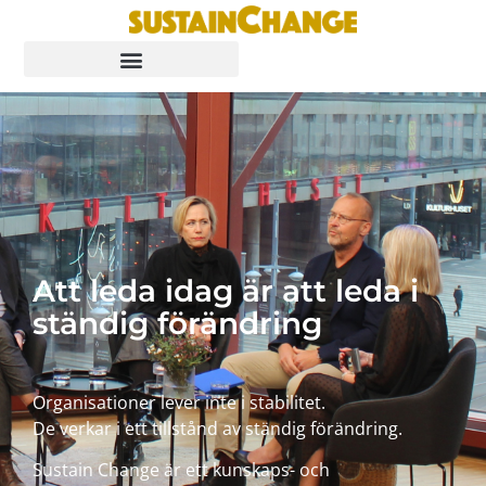
Att leda idag är att leda i
ständig förändring
Organisationer lever inte i stabilitet.
De verkar i ett tillstånd av ständig förändring.
Sustain Change är ett kunskaps- och