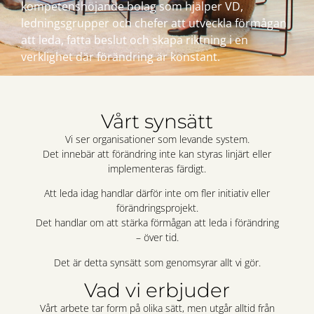
kompetenshöjande bolag som hjälper VD,
ledningsgrupper och chefer att utveckla förmågan
att leda, fatta beslut och skapa riktning i en
verklighet där förändring är konstant.
Vårt synsätt
Vi ser organisationer som levande system.
Det innebär att förändring inte kan styras linjärt eller
implementeras färdigt.
Att leda idag handlar därför inte om fler initiativ eller
förändringsprojekt.
Det handlar om att stärka förmågan att leda i förändring
– över tid.
Det är detta synsätt som genomsyrar allt vi gör.
Vad vi erbjuder
Vårt arbete tar form på olika sätt, men utgår alltid från