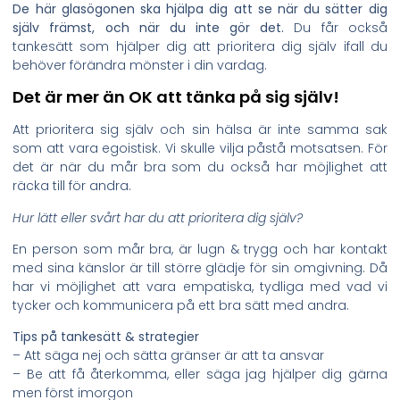
De här glasögonen ska hjälpa dig att se när du sätter dig
själv främst, och när du inte gör det.
Du får också
tankesätt som hjälper dig att prioritera dig själv ifall du
behöver förändra mönster i din vardag.
Det är mer än OK att tänka på sig själv!
Att prioritera sig själv och sin hälsa är inte samma sak
som att vara egoistisk. Vi skulle vilja påstå motsatsen. För
det är när du mår bra som du också har möjlighet att
räcka till för andra.
Hur lätt eller svårt har du att prioritera dig själv?
En person som mår bra, är lugn & trygg och har kontakt
med sina känslor är till större glädje för sin omgivning. Då
har vi möjlighet att vara empatiska, tydliga med vad vi
tycker och kommunicera på ett bra sätt med andra.
Tips på tankesätt & strategier
– Att säga nej och sätta gränser är att ta ansvar
– Be att få återkomma, eller säga jag hjälper dig gärna
men först imorgon