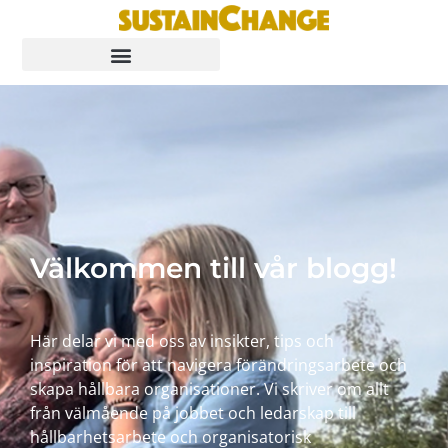
Välkommen till vår blogg!
Här delar vi med oss av insikter, tips och
inspiration för att navigera förändringsarbete och
skapa hållbara organisationer. Vi skriver om allt
från välmående på jobbet och ledarskap till
hållbarhetsarbete och organisatorisk