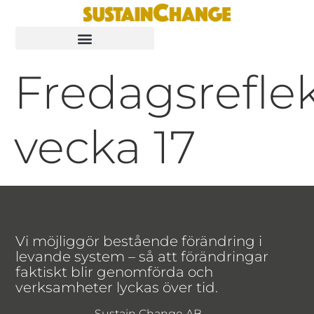
Fredagsrefle
vecka 17
Vi möjliggör bestående förändring i
levande system – så att förändringar
faktiskt blir genomförda och
verksamheter lyckas över tid.
Sustain Change AB