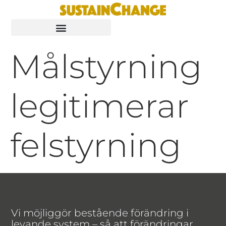
Målstyrning
legitimerar
felstyrning
Vi möjliggör bestående förändring i
levande system – så att förändringar