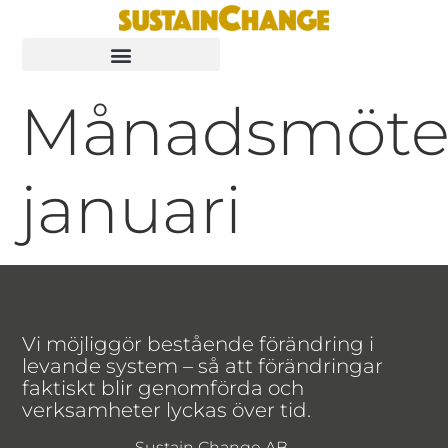
Månadsmöt
januari
Vi möjliggör bestående förändring i
levande system – så att förändringar
faktiskt blir genomförda och
verksamheter lyckas över tid.
Sustain Change AB