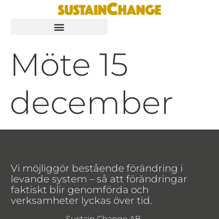
Möte 15
december
Vi möjliggör bestående förändring i
levande system – så att förändringar
faktiskt blir genomförda och
verksamheter lyckas över tid.
Sustain Change AB