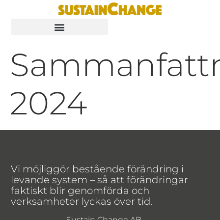
Sammanfatt
2024
Vi möjliggör bestående förändring i
levande system – så att förändringar
faktiskt blir genomförda och
verksamheter lyckas över tid.
Sustain Change AB