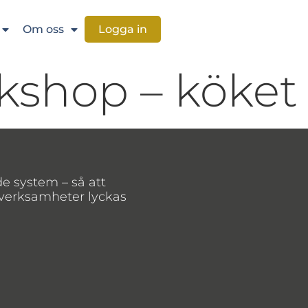
Om oss
Logga in
kshop – köket
de system – så att
 verksamheter lyckas