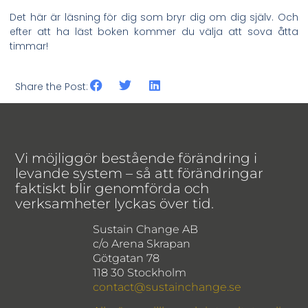
Det här är läsning för dig som bryr dig om dig själv. Och
efter att ha läst boken kommer du välja att sova åtta
timmar!
Share the Post:
Vi möjliggör bestående förändring i
levande system – så att förändringar
faktiskt blir genomförda och
verksamheter lyckas över tid.
Sustain Change AB
c/o Arena Skrapan
Götgatan 78
118 30 Stockholm
contact@sustainchange.se