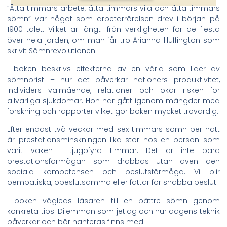
”Åtta timmars arbete, åtta timmars vila och åtta timmars
sömn” var något som arbetarrörelsen drev i början på
1900-talet. Vilket är långt ifrån verkligheten för de flesta
över hela jorden, om man får tro Arianna Huffington som
skrivit Sömnrevolutionen.
I boken beskrivs effekterna av en värld som lider av
sömnbrist – hur det påverkar nationers produktivitet,
individers välmående, relationer och ökar risken för
allvarliga sjukdomar. Hon har gått igenom mängder med
forskning och rapporter vilket gör boken mycket trovärdig.
Efter endast två veckor med sex timmars sömn per natt
är prestationsminskningen lika stor hos en person som
varit vaken i tjugofyra timmar. Det är inte bara
prestationsförmågan som drabbas utan även den
sociala kompetensen och beslutsförmåga. Vi blir
oempatiska, obeslutsamma eller fattar för snabba beslut.
I boken vägleds läsaren till en bättre sömn genom
konkreta tips. Dilemman som jetlag och hur dagens teknik
påverkar och bör hanteras finns med.