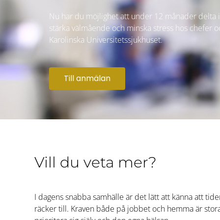
Nu har du möjlighet att under 12 månader delta i 
stärka välmående och minska stress hos chefer 
Karolinska Universitetssjukhuset.
Till anmälan
Vill du veta mer?
I dagens snabba samhälle är det lätt att känna att tide
räcker till. Kraven både på jobbet och hemma är stora o