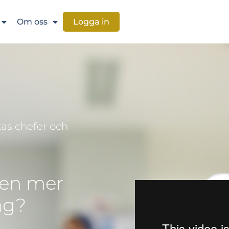
Om oss
Logga in
kas chefer och
 en mer
ag?