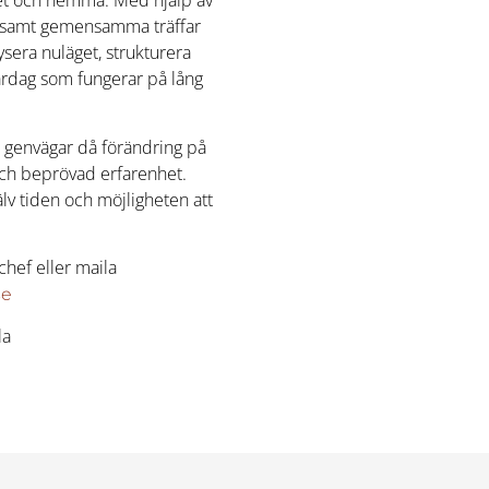
bet och hemma. Med hjälp av
k samt gemensamma träffar
ysera nuläget, strukturera
vardag som fungerar på lång
a genvägar då förändring på
 och beprövad erfarenhet.
älv tiden och möjligheten att
hef eller maila
se
la