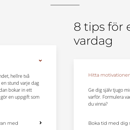
8 tips för
vardag
Hitta motivationen
det, hellre två
 en stund varje dag
dan bokar in ett
Ge dig själv tjugo min
 gör en uppgift som
varför. Formulera v
du vinna?
 van med
Boka tid med dig s