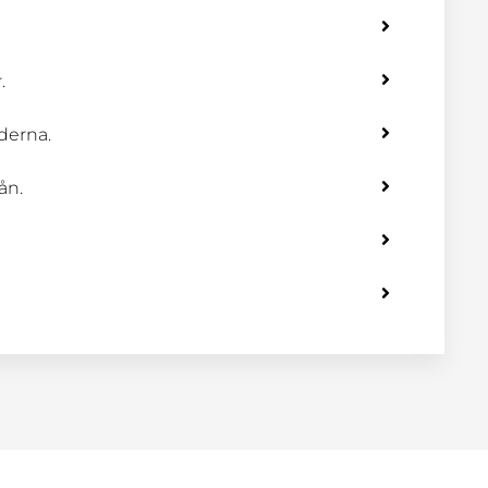
.
derna.
ån.