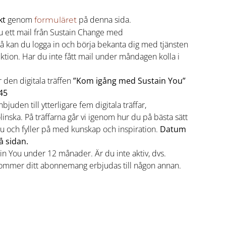
kt
genom
på denna sida.
formuläret
u ett mail från Sustain Change med
Då kan du logga in och börja bekanta dig med tjänsten
tion. Har du inte fått mail under måndagen kolla i
 den digitala träffen
”Kom igång med Sustain You”
.45
uden till ytterligare fem digitala träffar,
inska. På träffarna går vi igenom hur du på bästa sätt
u och fyller på med kunskap och inspiration.
Datum
 sidan.
tain You under 12 månader. Är du inte aktiv, dvs.
kommer ditt abonnemang erbjudas till någon annan.