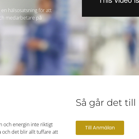
en hälsosatsning för att
och medarbetare på
Så går det till
n och energin inte riktigt
Till Anmälan
ch det blir allt tuffare att