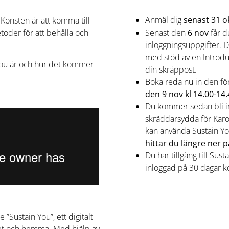
Anmäl dig
senast 31 o
 Konsten är att komma till
toder för att behålla och
Senast den
6 nov
får d
inloggningsuppgifter. 
med stöd av en Introduk
You är och hur det kommer
din skräppost.
Boka reda nu in den för
den 9 nov kl 14.00-14
Du kommer sedan bli inbj
skräddarsydda för Karol
kan använda Sustain Yo
hittar du längre ner
på
Du har tillgång till Sus
inloggad på 30 dagar 
Sustain You”, ett digitalt