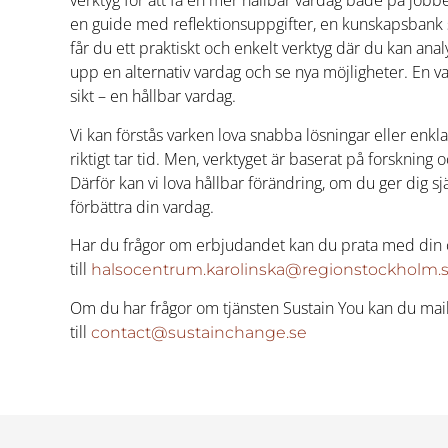
verktyg för att få en mer hållbar vardag både på job
en guide med reflektionsuppgifter, en kunskapsban
får du ett praktiskt och enkelt verktyg där du kan anal
upp en alternativ vardag och se nya möjligheter. En 
sikt – en hållbar vardag.
Vi kan förstås varken lova snabba lösningar eller enkl
riktigt tar tid. Men, verktyget är baserat på forskning
Därför kan vi lova hållbar förändring, om du ger dig sj
förbättra din vardag.
Har du frågor om erbjudandet kan du prata med din c
till
halsocentrum.karolinska@regionstockholm.
Om du har frågor om tjänsten Sustain You kan du mai
till
contact@sustainchange.se