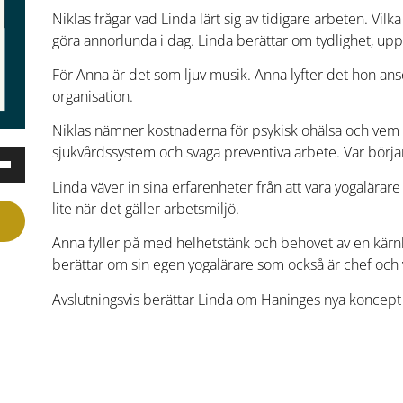
Niklas frågar vad Linda lärt sig av tidigare arbeten. Vi
göra annorlunda i dag. Linda berättar om tydlighet, upp
För Anna är det som ljuv musik. Anna lyfter det hon anser
organisation.
Niklas nämner kostnaderna för psykisk ohälsa och vem s
sjukvårdssystem och svaga preventiva arbete. Var börja
nd
er-
Linda väver in sina erfarenheter från att vara yogalära
ngenterna
lite när det gäller arbetsmiljö.
Anna fyller på med helhetstänk och behovet av en kärnk
berättar om sin egen yogalärare som också är chef och 
Avslutningsvis berättar Linda om Haninges nya koncept 
a
men.