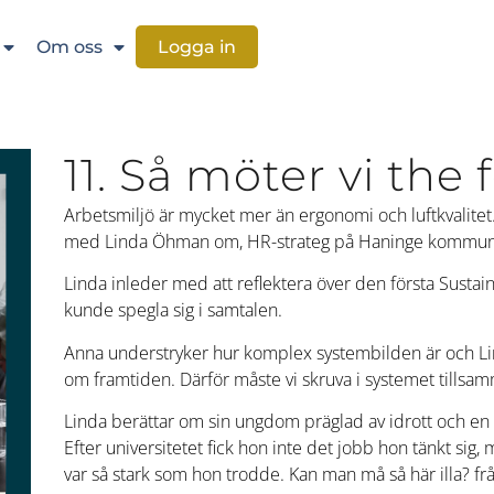
Om oss
Logga in
11. Så möter vi the 
Arbetsmiljö är mycket mer än ergonomi och luftkvalitet
med Linda Öhman om, HR-strateg på Haninge kommun
Linda inleder med att reflektera över den första Sust
kunde spegla sig i samtalen.
Anna understryker hur komplex systembilden är och Lin
om framtiden. Därför måste vi skruva i systemet tillsam
Linda berättar om sin ungdom präglad av idrott och en k
Efter universitetet fick hon inte det jobb hon tänkt sig,
var så stark som hon trodde. Kan man må så här illa? fr