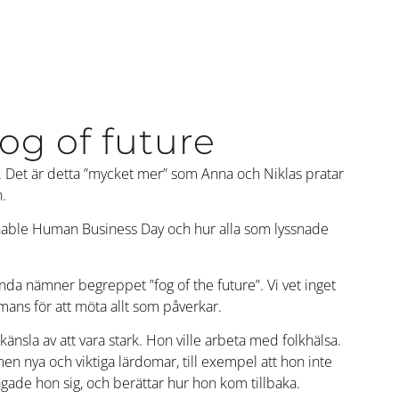
fog of future
. Det är detta ”mycket mer” som Anna och Niklas pratar
.
ainable Human Business Day och hur alla som lyssnade
da nämner begreppet ”fog of the future”. Vi vet inget
mans för att möta allt som påverkar.
änsla av att vara stark. Hon ville arbeta med folkhälsa.
 men nya och viktiga lärdomar, till exempel att hon inte
ågade hon sig, och berättar hur hon kom tillbaka.