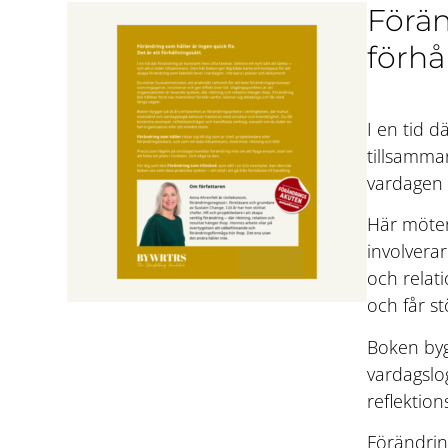
Förän
förhå
I en tid d
tillsamma
vardagen 
Här möter
involverar
och relati
och får s
Boken byg
vardagslo
reflektio
Förändring