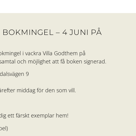
BOKMINGEL – 4 JUNI PÅ
M
 bokmingel i vackra Villa Godthem på
amtal och möjlighet att få boken signerad.
ndalsvägen 9
ärefter middag för den som vill.
ig ett färskt exemplar hem!
bel)