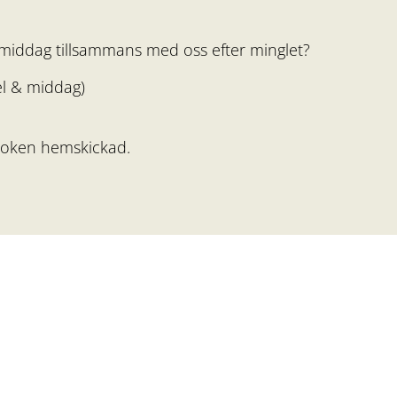
a middag tillsammans med oss efter minglet?
el & middag)
å boken hemskickad.