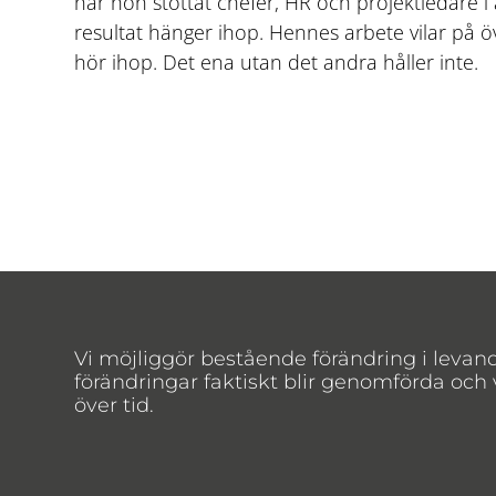
har hon stöttat chefer, HR och projektledare i a
resultat hänger ihop. Hennes arbete vilar på 
hör ihop. Det ena utan det andra håller inte.
Vi möjliggör bestående förändring i levan
förändringar faktiskt blir genomförda och
över tid.