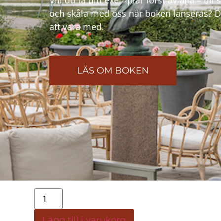
Vill du få ditt exemplar först av alla – til
och skåla med oss när boken lanseras? 
att vara med.
LÄS OM BOKEN
Lägg till i varukorg