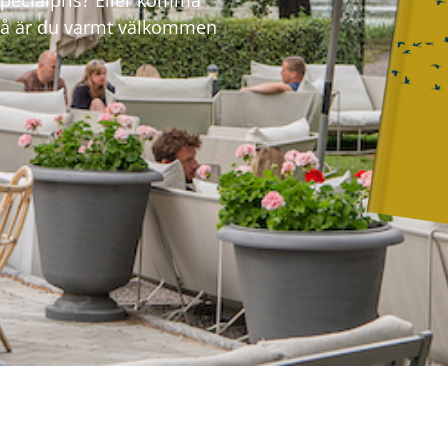
l specialpris? Eller komma
Då är du varmt välkommen