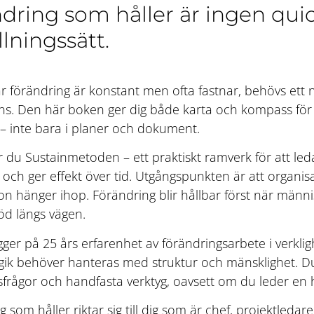
dring som håller är ingen quick
llningssätt.
är förändring är konstant men ofta fastnar, behövs ett ny
ns. Den här boken ger dig både karta och kompass för 
– inte bara i planer och dokument.
 du Sustainmetoden – ett praktiskt ramverk för att le
 och ger effekt över tid. Utgångspunkten är att organis
on hänger ihop. Förändring blir hållbar först när männis
töd längs vägen.
ger på 25 års erfarenhet av förändringsarbete i verkli
gik behöver hanteras med struktur och mänsklighet. D
nsfrågor och handfasta verktyg, oavsett om du leder en 
 som håller riktar sig till dig som är chef, projektledar