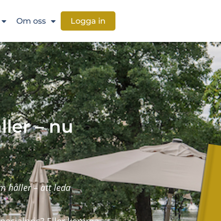
Om oss
Logga in
ler – nu
 håller – att leda