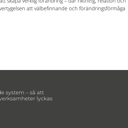
tt skapa verklig förändring – där riktning, relation och
övertygelsen att välbefinnande och förändringsförmåga
de system – så att
 verksamheter lyckas