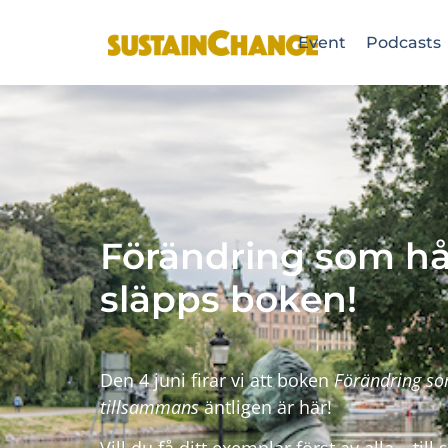
Event
Podcasts
Förändring som hål
släpps boken!
Den 4 juni firar vi att boken
Förändring som
tillsammans
äntligen är här!