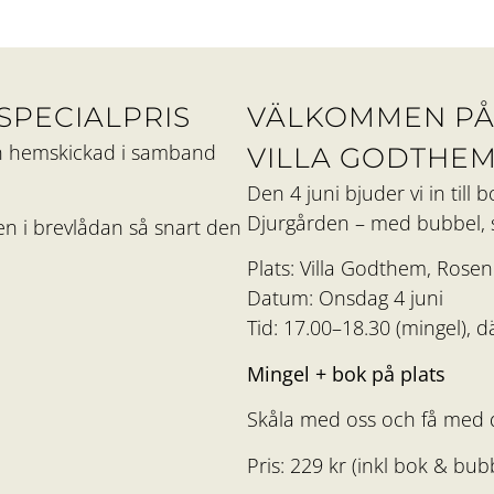
SPECIALPRIS
VÄLKOMMEN PÅ 
en hemskickad i samband
VILLA GODTHE
Den 4 juni bjuder vi in till
Djurgården – med bubbel, s
ken i brevlådan så snart den
Plats: Villa Godthem, Rose
Datum: Onsdag 4 juni
Tid: 17.00–18.30 (mingel), d
Mingel + bok på plats
Skåla med oss och få med d
Pris: 229 kr (inkl bok & bub