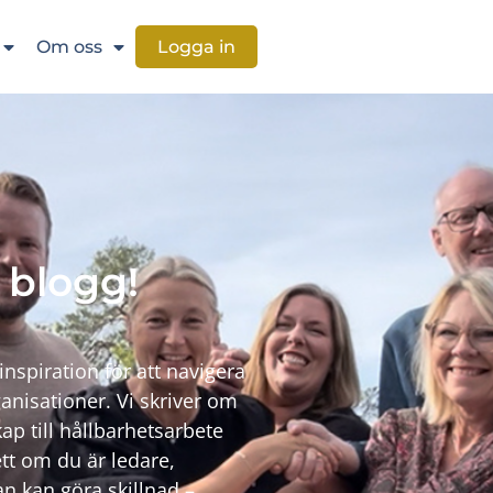
Om oss
Logga in
 blogg!
inspiration för att navigera
anisationer. Vi skriver om
ap till hållbarhetsarbete
tt om du är ledare,
n kan göra skillnad –