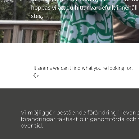
hoppas vi att du hittar värdefullt innehål
steg.
It seems we can't find what you're looking for.
Vi möjliggör bestående förändring i levan
förändringar faktiskt blir genomförda och
över tid.