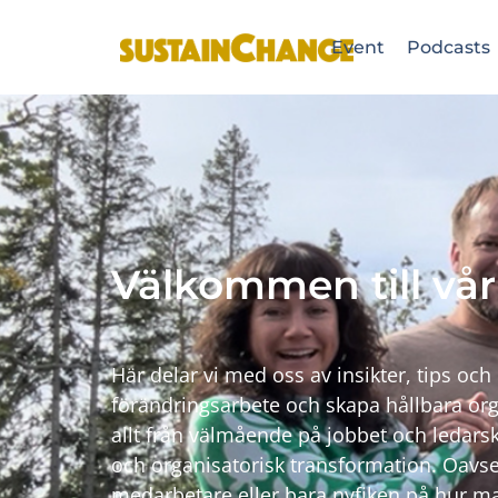
Event
Podcasts
Välkommen till vår
Här delar vi med oss av insikter, tips och 
förändringsarbete och skapa hållbara org
allt från välmående på jobbet och ledarsk
och organisatorisk transformation. Oavse
medarbetare eller bara nyfiken på hur ma