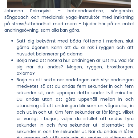
Johanna Palmqvist – beteendevetare, sångerska,
sångcoach och medicinsk yoga-instruktör med inriktning
på stress/utbrändhet med mera – bjuder här på en enkel
andningsövning, som alla kan göra.
Sätt dig bekvämt med båda fötterna i marken, slut
gärna ögonen. Känn att du är rak i ryggen och att
huvudet balanserar på axlarna.
Börja med att notera hur andningen är just nu. Vad rör
sig när du andas? Magen, ryggen, bröstkorgen,
axlarna?
Börja nu att sakta ner andetagen och styr andningen
medvetet så att du andas fem sekunder in och fem
sekunder ut, och upprepa detta under två minuter.
Du andas utan att göra uppehåll mellan in och
utandning så att andningen blir som en vågrörelse, in
och ut, in och ut. Om fem sekunder är för långt, vilket
är vanligt i början, väljer du istället att andas fyra
sekunder in och fyra sekunder ut, alternativt tre
sekunder in och tre sekunder ut. När du andas in låter