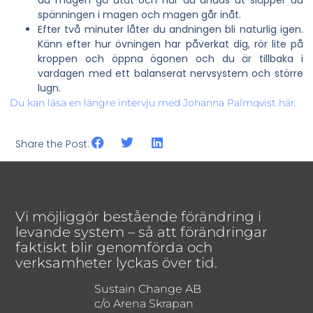
du magen gå utåt och när du andas ut släpper du
spänningen i magen och magen går inåt.
Efter två minuter låter du andningen bli naturlig igen.
Känn efter hur övningen har påverkat dig, rör lite på
kroppen och öppna ögonen och du är tillbaka i
vardagen med ett balanserat nervsystem och större
lugn.
Du kan läsa en längre intervju med Johanna Palmqvist här.
Share the Post:
Vi möjliggör bestående förändring i
levande system – så att förändringar
faktiskt blir genomförda och
verksamheter lyckas över tid.
Sustain Change AB
c/o Arena Skrapan