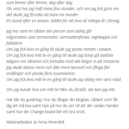
sunt timme efter timme, dag efter dag.
Oh, visst har jag haft mina fina stunder,
och om jag fick göra om
det
skulle jag försöka att bara ha stunder.
En stund efter en annan.
Istället för att leva så många år i förväg.
Jag har varit en sådan där person som aldrig går
någonstans
utan termometer, varmvattenflaska, regnkappa och
fallskärm.
Om jag fick leva en gång till skulle jag packa mindre i väskan.
Om jag fick leva mitt liv en gång till skulle jag börja
gå barfota
tidigare om vårarna och
fortsätta med det längre in på höstarna.
Jag skulle dansa mera och åka mera karusell
och fånga fler
snöflingor och plocka flera tusenskönor.
Om jag fick leva mitt liv en gång till
skulle jag aldrig mer vara rädd.
Om jag kunde leva om mitt liv!
Men du förstår, det kan jag inte.
Här blir du guidning i hur du fångar din längtan, sådant som får
dig att må bra samt tips på hur du ser till att det sedan händer
samt hur din Change board blir ett bra stöd.
Webinarledare är Anna Ahrenfelt.