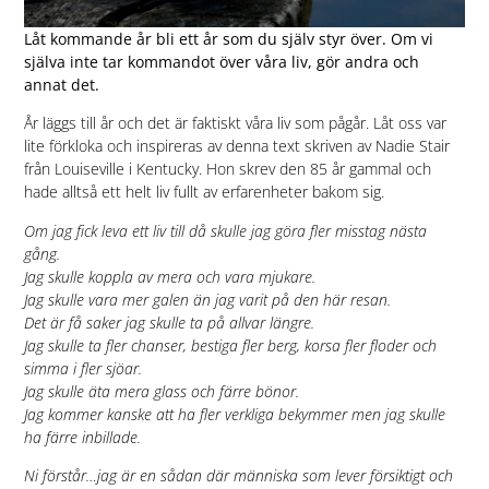
Låt kommande år bli ett år som du själv styr över. Om vi
själva inte tar kommandot över våra liv, gör andra och
annat det.
År läggs till år och det är faktiskt våra liv som pågår. Låt oss var
lite förkloka och inspireras av denna text skriven av Nadie Stair
från Louiseville i Kentucky. Hon skrev den 85 år gammal och
hade alltså ett helt liv fullt av erfarenheter bakom sig.
Om jag fick leva ett liv till då skulle jag göra fler misstag nästa
gång.
Jag skulle koppla av mera och vara mjukare.
Jag skulle vara mer galen än jag varit på den här resan.
Det är få saker jag skulle ta på allvar längre.
Jag skulle ta fler chanser, bestiga fler berg, korsa fler floder och
simma i fler sjöar.
Jag skulle äta mera glass och färre bönor.
Jag kommer kanske att ha fler verkliga bekymmer men jag skulle
ha färre inbillade.
Ni förstår…jag är en sådan där människa som lever
försiktigt och