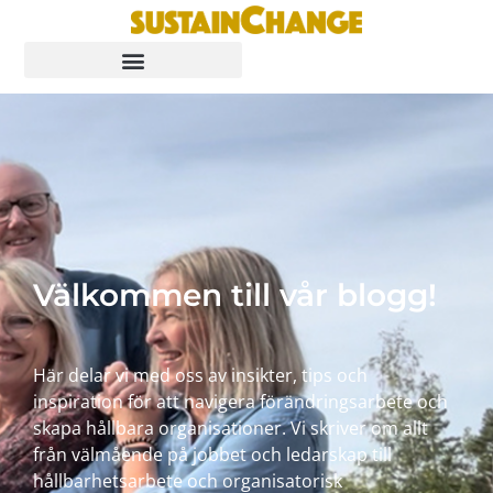
Välkommen till vår blogg!
Här delar vi med oss av insikter, tips och
inspiration för att navigera förändringsarbete och
skapa hållbara organisationer. Vi skriver om allt
från välmående på jobbet och ledarskap till
hållbarhetsarbete och organisatorisk