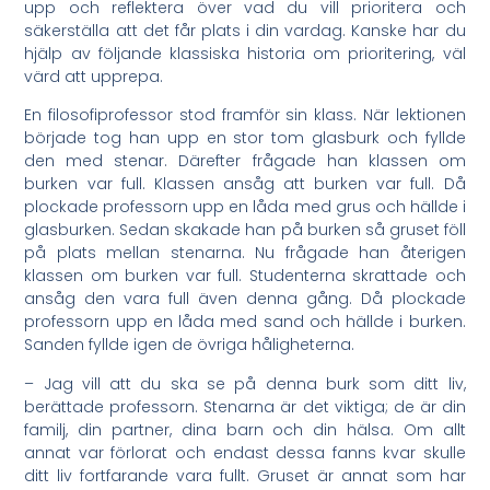
upp och reflektera över vad du vill prioritera och
säkerställa att det får plats i din vardag. Kanske har du
hjälp av följande klassiska historia om prioritering, väl
värd att upprepa.
En filosofiprofessor stod framför sin klass. När lektionen
började tog han upp en stor tom glasburk och fyllde
den med stenar. Därefter frågade han klassen om
burken var full. Klassen ansåg att burken var full. Då
plockade professorn upp en låda med grus och hällde i
glasburken. Sedan skakade han på burken så gruset föll
på plats mellan stenarna. Nu frågade han återigen
klassen om burken var full. Studenterna skrattade och
ansåg den vara full även denna gång. Då plockade
professorn upp en låda med sand och hällde i burken.
Sanden fyllde igen de övriga håligheterna.
– Jag vill att du ska se på denna burk som ditt liv,
berättade professorn. Stenarna är det viktiga; de är din
familj, din partner, dina barn och din hälsa. Om allt
annat var förlorat och endast dessa fanns kvar skulle
ditt liv fortfarande vara fullt. Gruset är annat som har