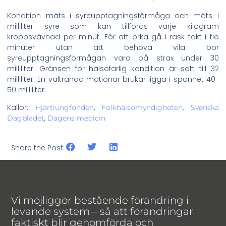
Kondition mäts i syreupptagningsförmåga och mäts i
milliliter syre som kan tillföras varje kilogram
kroppsvävnad per minut. För att orka gå i rask takt i tio
minuter utan att behöva vila bör
syreupptagningsförmågan vara på strax under 30
milliliter. Gränsen för hälsofarlig kondition är satt till 32
milliliter. En vältränad motionär brukar ligga i spannet 40-
50 milliliter.
Källor:
,
,
Hjärtlungfonden
Folkhälsomyndigheten
Svenska
,
Dagbladet
Dagens medicin
Share the Post:
Vi möjliggör bestående förändring i
levande system – så att förändringar
faktiskt blir genomförda och