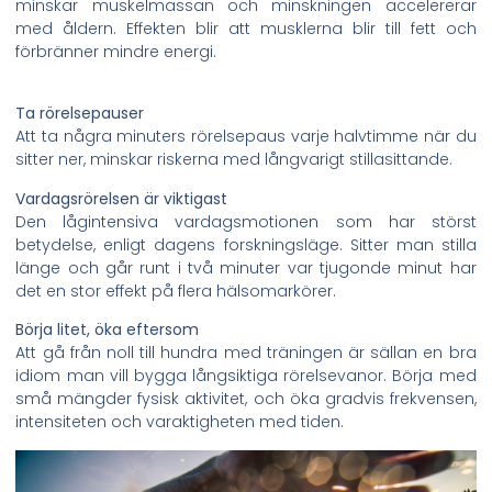
minskar muskelmassan och minskningen accelererar
med åldern. Effekten blir att musklerna blir till fett och
förbränner mindre energi.
Ta rörelsepauser
Att ta några minuters rörelsepaus varje halvtimme när du
sitter ner, minskar riskerna med långvarigt stillasittande.
Vardagsrörelsen är viktigast
Den lågintensiva vardagsmotionen som har störst
betydelse, enligt dagens forskningsläge. Sitter man stilla
länge och går runt i två minuter var tjugonde minut har
det en stor effekt på flera hälsomarkörer.
Börja litet, öka eftersom
Att gå från noll till hundra med träningen är sällan en bra
idiom man vill bygga långsiktiga rörelsevanor. Börja med
små mängder fysisk aktivitet, och öka gradvis frekvensen,
intensiteten och varaktigheten med tiden.