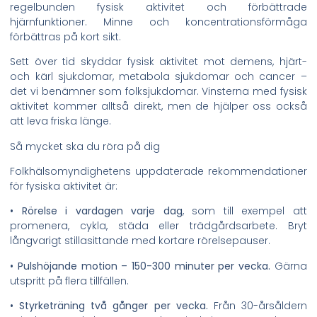
regelbunden fysisk aktivitet och förbättrade
hjärnfunktioner. Minne och koncentrationsförmåga
förbättras på kort sikt.
Sett över tid skyddar fysisk aktivitet mot demens, hjärt-
och kärl sjukdomar, metabola sjukdomar och cancer –
det vi benämner som folksjukdomar. Vinsterna med fysisk
aktivitet kommer alltså direkt, men de hjälper oss också
att leva friska länge.
Så mycket ska du röra på dig
Folkhälsomyndighetens uppdaterade rekommendationer
för fysiska aktivitet är:
• Rörelse i vardagen varje dag
, som till exempel att
promenera, cykla, städa eller trädgårdsarbete. Bryt
långvarigt stillasittande med kortare rörelsepauser.
•
P
ulshöjande motion – 150-300 minuter per vecka.
Gärna
utspritt på flera tillfällen.
•
Styrketräning två gånger per vecka.
Från 30-årsåldern