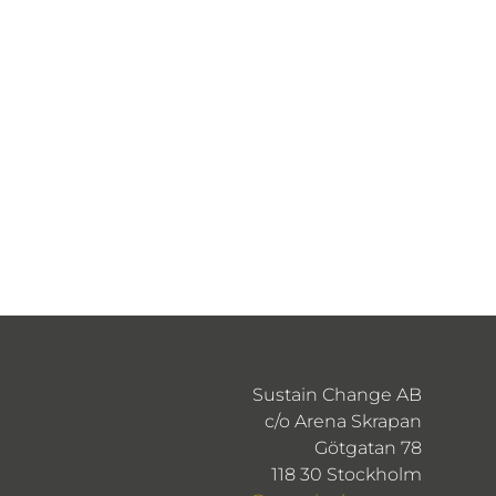
Sustain Change AB
c/o Arena Skrapan
Götgatan 78
118 30 Stockholm