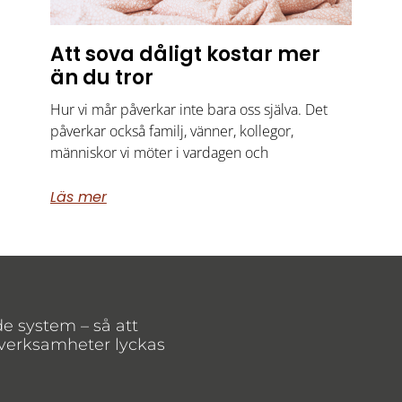
Att sova dåligt kostar mer
än du tror
Hur vi mår påverkar inte bara oss själva. Det
påverkar också familj, vänner, kollegor,
människor vi möter i vardagen och
Läs mer
de system – så att
 verksamheter lyckas