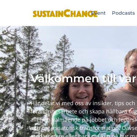
Event
Podcasts
Välkommen till vår
Här delar vi med oss av insikter, tips och 
förändringsarbete och skapa hållbara org
allt från välmående på jobbet och ledarsk
och organisatorisk transformation. Oavse
medarbetare eller bara nyfiken på hur ma