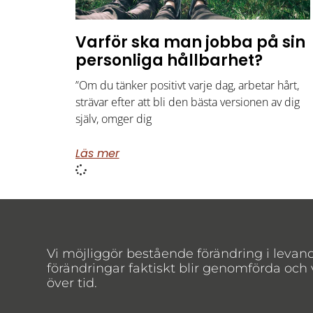
Varför ska man jobba på sin
personliga hållbarhet?
”Om du tänker positivt varje dag, arbetar hårt,
strävar efter att bli den bästa versionen av dig
själv, omger dig
Läs mer
Vi möjliggör bestående förändring i levan
förändringar faktiskt blir genomförda och
över tid.