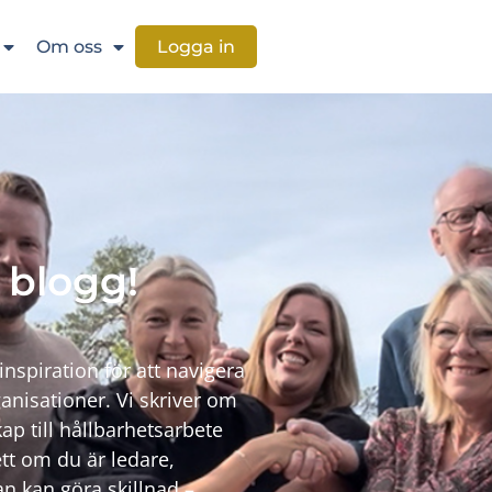
Om oss
Logga in
 blogg!
inspiration för att navigera
anisationer. Vi skriver om
ap till hållbarhetsarbete
tt om du är ledare,
n kan göra skillnad –