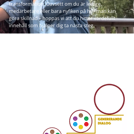
transformation. Oavsett om du är ledare,
medarbetare eller bara nyfiken på hur man kan
göra skillnad – hoppas vi att du hittar värdefullt
innehåll som hjälper dig ta nästa steg.