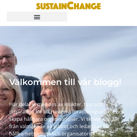
Välkommen till vår blogg!
Här delar vi med oss av insikter, tips och
inspiration för att navigera förändringsarbete och
skapa hållbara organisationer. Vi skriver om allt
från välmående på jobbet och ledarskap till
hållbarhetsarbete och organisatorisk