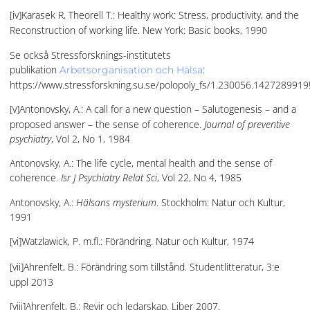
[iv]Karasek R, Theorell T.: Healthy work: Stress, productivity, and the
Reconstruction of working life. New York: Basic books, 1990
Se också Stressforsknings-institutets
publikation
:
Arbetsorganisation och Hälsa
https://www.stressforskning.su.se/polopoly_fs/1.230056.142728991
[v]Antonovsky, A.: A call for a new question – Salutogenesis – and a
proposed answer – the sense of coherence.
Journal of preventive
psychiatry
, Vol 2, No 1, 1984
Antonovsky, A.: The life cycle, mental health and the sense of
coherence.
Isr J Psychiatry Relat Sci
, Vol 22, No 4, 1985
Antonovsky, A.:
Hälsans mysterium
. Stockholm: Natur och Kultur,
1991
[vi]Watzlawick, P. m.fl.: Förändring. Natur och Kultur, 1974
[vii]Ahrenfelt, B.: Förändring som tillstånd. Studentlitteratur, 3:e
uppl 2013
[viii]Ahrenfelt, B.: Revir och ledarskap. Liber 2007.