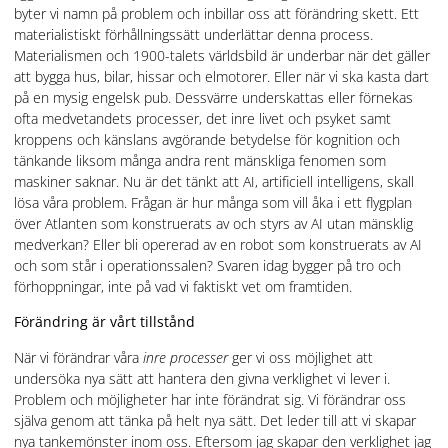
byter vi namn på problem och inbillar oss att förändring skett. Ett
materialistiskt förhållningssätt underlättar denna process.
Materialismen och 1900-talets världsbild är underbar när det gäller
att bygga hus, bilar, hissar och elmotorer. Eller när vi ska kasta dart
på en mysig engelsk pub. Dessvärre underskattas eller förnekas
ofta medvetandets processer, det inre livet och psyket samt
kroppens och känslans avgörande betydelse för kognition och
tänkande liksom många andra rent mänskliga fenomen som
maskiner saknar. Nu är det tänkt att AI, artificiell intelligens, skall
lösa våra problem. Frågan är hur många som vill åka i ett flygplan
över Atlanten som konstruerats av och styrs av AI utan mänsklig
medverkan? Eller bli opererad av en robot som konstruerats av AI
och som står i operationssalen? Svaren idag bygger på tro och
förhoppningar, inte på vad vi faktiskt vet om framtiden.
Förändring är vårt tillstånd
När vi förändrar våra
inre processer
ger vi oss möjlighet att
undersöka nya sätt att hantera den givna verklighet vi lever i.
Problem och möjligheter har inte förändrat sig. Vi förändrar oss
själva genom att tänka på helt nya sätt. Det leder till att vi skapar
nya tankemönster inom oss. Eftersom jag skapar den verklighet jag