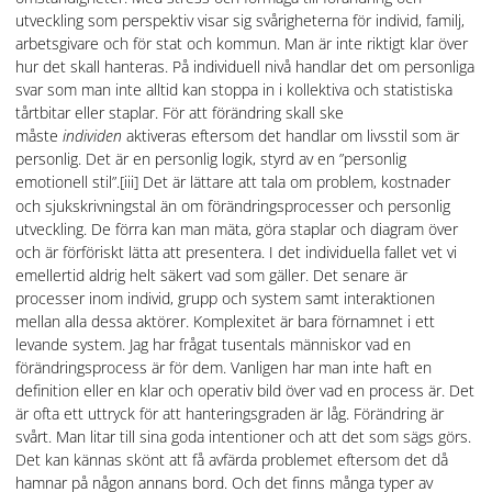
utveckling som perspektiv visar sig svårigheterna för individ, familj,
arbetsgivare och för stat och kommun. Man är inte riktigt klar över
hur det skall hanteras. På individuell nivå handlar det om personliga
svar som man inte alltid kan stoppa in i kollektiva och statistiska
tårtbitar eller staplar. För att förändring skall ske
måste
individen
aktiveras eftersom det handlar om livsstil som är
personlig. Det är en personlig logik, styrd av en ”personlig
emotionell stil”.
[iii] Det är lättare att tala om problem, kostnader
och sjukskrivningstal än om förändringsprocesser och personlig
utveckling. De förra kan man mäta, göra staplar och diagram över
och är förföriskt lätta att presentera. I det individuella fallet vet vi
emellertid aldrig helt säkert vad som gäller. Det senare är
processer inom individ, grupp och system samt interaktionen
mellan alla dessa aktörer. Komplexitet är bara förnamnet i ett
levande system. Jag har frågat tusentals människor vad en
förändringsprocess är för dem. Vanligen har man inte haft en
definition eller en klar och operativ bild över vad en process är. Det
är ofta ett uttryck för att hanteringsgraden är låg. Förändring är
svårt. Man litar till sina goda intentioner och att det som sägs görs.
Det kan kännas skönt att få avfärda problemet eftersom det då
hamnar på någon annans bord. Och det finns många typer av