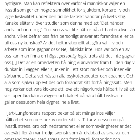
nyttigare. Man kan reflektera över varför vi människor väljer en
livsstil som ger en högre sannolikhet för sjukdom, kortare liv och
lägre livskvalitet under den tid de faktiskt vandrar på livets stig.
Kanske slätar vi över studier som denna med att ”Det händer
andra och inte mig”. Tror vi oss var lite bättre på att hantera livet än
andra, vilket befriar oss från personligt ansvar att förändras eller ta
till oss ny kunskap? Är det helt irrationellt att göra val i liv och
arbete som inte gagnar oss? Nej, faktiskt inte. Hos var och en av
oss kan man finna en högst
personlig logik
, trots att det inte gagnar
oss.
[ii] Det är en omedveten hållning vi använder fram till den dag vi
dunkar in i väggen eller sjunker in i ett stort mörker och inser vår
sårbarhet. Detta vet nästan alla psykoterapeuter och coacher. Och
alla som själva upplevt det och förändrat sitt förhållningssätt. Men
nog verkar det vara klokare att leva ett någorlunda hållbart liv så att
vi slipper lära känna väggen och kaklet på nära håll. Livskvalitet
gäller dessutom hela dygnet, hela livet.
Hjärt-Lungfondens rapport pekar på att många inte väljer
hållbarhet som perspektiv under sitt liv. Tittar vi dessutom på
livsstil, stress, oro och nedstämdhet eller sömnsvårigheter är det
avsevärt fler än var tredje svensk som är drabbad av sina val och
omständigheter. Med stress och förmåga till förändring och