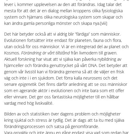
lever i, kommer upplevelsen av den att förändras. Idag talar det
mesta för att det är en dialog mellan kroppens olika fysiologiska
system och hjärnans olika neurologiska system som skapar och
kan ändra gamla personliga mönster och skapa nya.
[viii]
Det här betyder också att vi aldrig blir ”färdiga” som människor.
Evolutionen fortsätter inte endast för planeten, fauna och flora,
utan också för oss människor. Vi är en integrerad del av planet och
Kosmos.
Förändring är vårt tillstånd
från livmodern till graven.
Aktuell forskning har visat att vi själva kan påverka nybildning av
hjärnceller och förändra genuttrycket på vårt DNA. Det betyder att
genom vår livsstil kan vi förändra generna så att de väljer en frisk
väg och inte i i en sjukdom. Det förra kalla
neurosens
och det
senare
epigenetik
. Det finns därför anledning att se oss människor
som en agerande aktör i evolutionen och inte bara som ett offer
eller vinnare. Det ger oss fantastiska möjligheter till en hållbar
vardag med hög livskvalité.
Bilden av och statistiken över dagens problem och möjligheter
kring sjuktal och stress är tydlig. Det är dags att ta itu med själva
förändringsprocessen och satsa på genomförande.
Vara
proaktiv
och inte ännu en gång endast visa vad som redan har