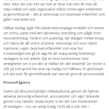
hänt. Men, vet man inte var man är hittar man inte dit man vill.
Varje individ och varje organisation måste erövra egen erfarenhet
av genomförande – det är vetenskap och beprövad erfarenhet som
gäller med andra ord.
Hållbar Vardag utgår från kända vetenskapliga modeller och teorier
om stress, parat med den dynamiska utveckling som pågår inom
neurovetenskap, medicin och psykologi, där dialogen mellan kropp
och hjärna får allt större utrymme. Vetenskap och teori måste
marineras i egen, beprövad erfarenhet som visar hur
vi
bokstavligen
kan gå till väga för att skapa verklig förändring i
vardagens liv och arbete. När en teori konfronteras med
verkligheten ser vi om den är
hållbar för vårt ändamål
. De teorier vi
står på som grund har visat sig stadiga och hållbara. En god början
och bra start för genomförande kan vara att göra vår processenkät.
Processfrågorna
Svaren på våra
processfrågor
individualiseras genom att hjärnan
aktiverar personlig erfarenhet, associationer och eget tänkande
genom sina nätverk. Sedan bryter vi ner det som framkommer
till
vardagen
– t.ex. en vanlig tisdag 14.45 då vi står mitt i