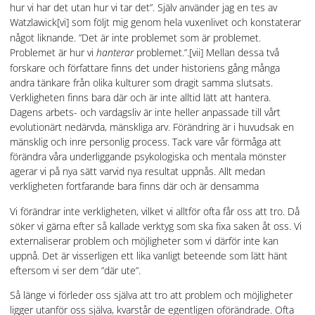
hur vi har det utan hur vi tar det”. Själv använder jag en tes av
Watzlawick
[vi] som följt mig genom hela vuxenlivet och konstaterar
något liknande. ”Det är inte problemet som är problemet.
Problemet är hur vi
hanterar
problemet.”.
[vii] Mellan dessa två
forskare och författare finns det under historiens gång många
andra tänkare från olika kulturer som dragit samma slutsats.
Verkligheten finns bara där och är inte alltid lätt att hantera.
Dagens arbets- och vardagsliv är inte heller anpassade till vårt
evolutionärt nedärvda, mänskliga arv. Förändring är i huvudsak en
mänsklig och inre personlig process. Tack vare vår förmåga att
förändra våra underliggande psykologiska och mentala mönster
agerar vi på nya sätt varvid nya resultat uppnås. Allt medan
verkligheten fortfarande bara finns där och är densamma
Vi förändrar inte verkligheten, vilket vi alltför ofta får oss att tro. Då
söker vi gärna efter så kallade verktyg som ska fixa saken åt oss. Vi
externaliserar problem och möjligheter som vi därför inte kan
uppnå. Det är visserligen ett lika vanligt beteende som lätt hänt
eftersom vi ser dem ”där ute”.
Så länge vi förleder oss själva att tro att problem och möjligheter
ligger utanför oss själva, kvarstår de egentligen oförändrade. Ofta