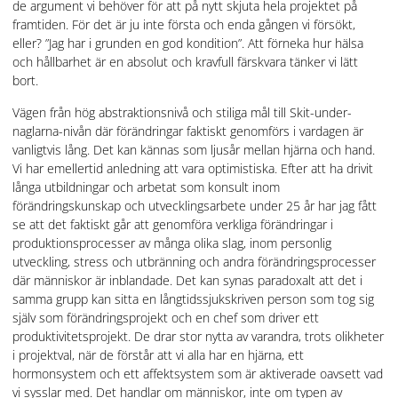
de argument vi behöver för att på nytt skjuta hela projektet på
framtiden. För det är ju inte första och enda gången vi försökt,
eller? ”Jag har i grunden en god kondition”. Att förneka hur hälsa
och hållbarhet är en absolut och kravfull färskvara tänker vi lätt
bort.
Vägen från hög abstraktionsnivå och stiliga mål till Skit-under-
naglarna-nivån där förändringar faktiskt genomförs i vardagen är
vanligtvis lång. Det kan kännas som ljusår mellan hjärna och hand.
Vi har emellertid anledning att vara optimistiska. Efter att ha drivit
långa utbildningar och arbetat som konsult inom
förändringskunskap och utvecklingsarbete under 25 år har jag fått
se att det faktiskt går att genomföra verkliga förändringar i
produktionsprocesser av många olika slag, inom personlig
utveckling, stress och utbränning och andra förändringsprocesser
där människor är inblandade. Det kan synas paradoxalt att det i
samma grupp kan sitta en långtidssjukskriven person som tog sig
själv som förändringsprojekt och en chef som driver ett
produktivitetsprojekt. De drar stor nytta av varandra, trots olikheter
i projektval, när de förstår att vi alla har en hjärna, ett
hormonsystem och ett affektsystem som är aktiverade oavsett vad
vi sysslar med. Det handlar om människor, inte om typen av