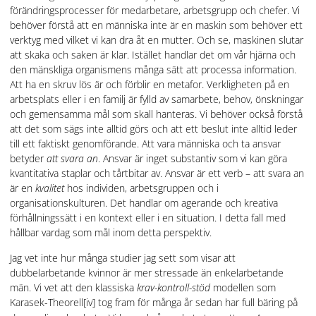
förändringsprocesser för medarbetare, arbetsgrupp och chefer. Vi
behöver förstå att en människa inte är en maskin som behöver ett
verktyg med vilket vi kan dra åt en mutter. Och se, maskinen slutar
att skaka och saken är klar. Istället handlar det om vår hjärna och
den mänskliga organismens många sätt att processa information.
Att ha en skruv lös är och förblir en metafor. Verkligheten på en
arbetsplats eller i en familj är fylld av samarbete, behov, önskningar
och gemensamma mål som skall hanteras. Vi behöver också förstå
att det som sägs inte alltid görs och att ett beslut inte alltid leder
till ett faktiskt genomförande. Att vara människa och ta ansvar
betyder
att svara an
. Ansvar är inget substantiv som vi kan göra
kvantitativa staplar och tårtbitar av. Ansvar är ett verb – att svara an
är en
kvalitet
hos individen, arbetsgruppen och i
organisationskulturen. Det handlar om agerande och kreativa
förhållningssätt i en kontext eller i en situation. I detta fall med
hållbar vardag som mål inom detta perspektiv.
Jag vet inte hur många studier jag sett som visar att
dubbelarbetande kvinnor är mer stressade än enkelarbetande
män. Vi vet att den klassiska
krav-kontroll
-stöd
modellen som
Karasek-Theorell
[iv] tog fram för många år sedan har full bäring på