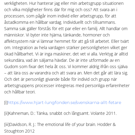
verkligheten. Hur hanterar jag eller min arbetsgrupp situationen
och vilka möjligheter finns där för mig och oss? Att svara an i
processen, som pågår inom individ eller arbetsgrupp, för att
åstadkomma en hållbar vardag. Individuellt och tillsammans.
Samma sak gäller förstås för ett par eller en familj. Allt handlar om
människor. Vi byter inte hjärna, tänkande, hormoner och
affektsystem när vi lämnar hemmet för att gå till arbetet. Eller tvärt
om. Integration av hela vardagen stärker personligheten vilket ger
ökad hållbarhet. Vi är inga maskiner, det vet vi alla. Verktyg är alltid
sekundära, vad än säljarna hävdar. De är inte utformade av en
Gudom som fixar det hela åt oss. Vi kommer aldrig ifrån oss själva
– att lära oss av varandra och att svara an. Men det går att lära sig.
Och det är personligt givande både för individ och grupp när
arbetsgruppens processer integreras med personliga erfarenheter
och hållbar teori.
[i]
https://www.hjart-lungfonden.se/svenskarna-allt-fetare
[ii]Kahneman, D.: Tänka, snabbt och långsamt. Volante 2011.
[iii]Davidson, R. J.: The emotional life of your brain. Hodder &
Stoughton 2012