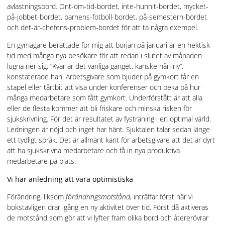
avlastningsbord. Ont-om-tid-bordet, inte-hunnit-bordet, mycket-
på-jobbet-bordet, barnens-fotboll-bordet, på-semestern-bordet
och det-är-chefens-problem-bordet för att ta några exempel.
En gymägare berättade för mig att början på januari är en hektisk
tid med många nya besökare för att redan i slutet av månaden
lugna ner sig. ”Kvar är det vanliga gänget, kanske nån ny”,
konstaterade han. Arbetsgivare som bjuder på gymkort får en
stapel eller tårtbit att visa under konferenser och peka på hur
många medarbetare som fått gymkort. Underförstått är att alla
eller de flesta kommer att bli friskare och minska risken för
sjukskrivning. För det är resultatet av fysträning i en optimal värld.
Ledningen är nöjd och inget har hänt. Sjuktalen talar sedan länge
ett tydligt språk. Det är allmänt känt för arbetsgivare att det är dyrt
att ha sjukskrivna medarbetare och få in nya produktiva
medarbetare på plats.
Vi har anledning att vara optimistiska
Förändring, liksom
förändringsmotstånd,
inträffar först när vi
bokstavligen drar igång en ny aktivitet över tid. Först då aktiveras
de motstånd som gör att vi lyfter fram olika bord och återerövrar