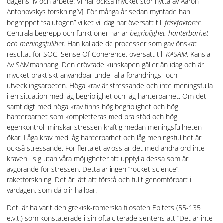
dagens liv och arbete. Vi har också mycket stor nytta av Aaron
Antonovskys forskning
[v]. För många år sedan myntade han
begreppet ”salutogen” vilket vi idag har översatt till
friskfaktorer
.
Centrala begrepp och funktioner här är
begriplighet, hanterbarhet
och meningsfullhet.
Han kallade de processer som gav önskat
resultat för SOC, Sense Of Coherence, översatt till
KASAM
, Känsla
Av SAMmanhang. Den erövrade kunskapen gäller än idag och är
mycket praktiskt användbar under alla förändrings- och
utvecklingsarbeten. Höga krav är stressande och inte meningsfulla
i en situation med låg begriplighet och låg hanterbarhet. Om det
samtidigt med höga krav finns hög begriplighet och hög
hanterbarhet som kompletteras med bra stöd och hög
egenkontroll minskar stressen kraftig medan meningsfullheten
ökar. Låga krav med låg hanterbarhet och låg meningsfullhet är
också stressande. För flertalet av oss är det med andra ord inte
kraven i sig utan våra möjligheter att uppfylla dessa som är
avgörande för stressen. Detta är ingen ”rocket science”,
raketforskning. Det är lätt att förstå och fullt genomförbart i
vardagen, som då blir hållbar.
Det lär ha varit den grekisk-romerska filosofen Epitets (55-135
e.v.t.) som konstaterade i sin ofta citerade sentens att ”Det är inte