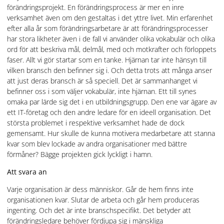
förändringsprojekt. En förändringsprocess är mer en inre
verksamhet även om den gestaltas i det yttre livet. Min erfarenhet
efter alla år som förändringsarbetare är att förändringsprocesser
har stora likheter även i de fall vi använder olika vokabulär och olika
ord för att beskriva mål, delmål, med och motkrafter och förloppets
faser. Allt vi gör startar som en tanke. Hjärnan tar inte hänsyn till
vilken bransch den befinner sig i. Och detta trots att många anser
att just deras bransch är så speciell. Det är sammanhanget vi
befinner oss i som väljer vokabulär, inte hjärnan. Ett till synes
omaka par lärde sig det i en utbildningsgrupp. Den ene var ägare av
ett IT-företag och den andre ledare för en ideell organisation. Det
största problemet i respektive verksamhet hade de dock
gemensamt. Hur skulle de kunna motivera medarbetare att stanna
kvar som blev lockade av andra organisationer med bättre
förmåner? Bägge projekten gick lyckligt i hamn.
Att svara an
Varje organisation är dess människor. Går de hem finns inte
organisationen kvar. Slutar de arbeta och går hem produceras
ingenting. Och det är inte branschspecifikt. Det betyder att
förändringsledare behöver fördjupa sig i mänskliga