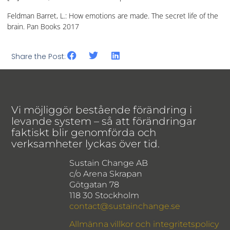
Feldman Barret, L.: How emotions are made. The secret life of the
brain. Pan Books 2017
Share the Post:
Vi möjliggör bestående förändring i
levande system – så att förändringar
faktiskt blir genomförda och
verksamheter lyckas över tid.
Sustain Change AB
c/o Arena Skrapan
Götgatan 78
118 30 Stockholm
contact@sustainchange.se
Allmänna villkor och integritetspolicy