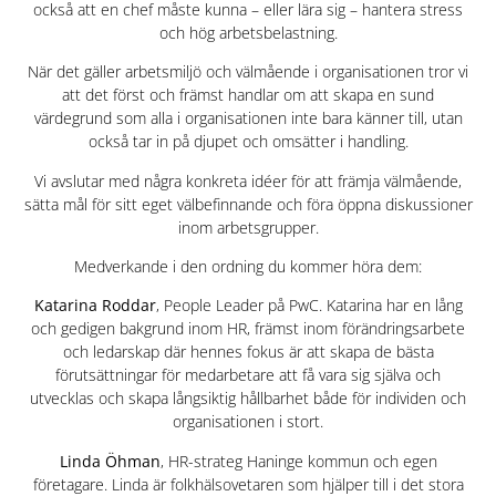
också att en chef måste kunna – eller lära sig – hantera stress
och hög arbetsbelastning.
När det gäller arbetsmiljö och välmående i organisationen tror vi
att det först och främst handlar om att skapa en sund
värdegrund som alla i organisationen inte bara känner till, utan
också tar in på djupet och omsätter i handling.
Vi avslutar med några konkreta idéer för att främja välmående,
sätta mål för sitt eget välbefinnande och föra öppna diskussioner
inom arbetsgrupper.
Medverkande i den ordning du kommer höra dem:
Katarina Roddar
, People Leader på PwC. Katarina har en lång
och gedigen bakgrund inom HR, främst inom förändringsarbete
och ledarskap där hennes fokus är att skapa de bästa
förutsättningar för medarbetare att få vara sig själva och
utvecklas och skapa långsiktig hållbarhet både för individen och
organisationen i stort.
Linda Öhman
, HR-strateg Haninge kommun och egen
företagare. Linda är folkhälsovetaren som hjälper till i det stora