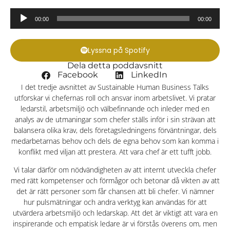
Ljudspelare
00:00
00:00
Lyssna på Spotify
Dela detta poddavsnitt
Facebook
LinkedIn
I det tredje avsnittet av Sustainable Human Business Talks
utforskar vi chefernas roll och ansvar inom arbetslivet. Vi pratar
ledarstil, arbetsmiljö och välbefinnande och inleder med en
analys av de utmaningar som chefer ställs inför i sin strävan att
balansera olika krav, dels företagsledningens förväntningar, dels
medarbetarnas behov och dels de egna behov som kan komma i
konflikt med viljan att prestera. Att vara chef är ett tufft jobb.
Vi talar därför om nödvändigheten av att internt utveckla chefer
med rätt kompetenser och förmågor och betonar då vikten av att
det är rätt personer som får chansen att bli chefer. Vi nämner
hur pulsmätningar och andra verktyg kan användas för att
utvärdera arbetsmiljö och ledarskap. Att det är viktigt att vara en
inspirerande och empatisk ledare är vi förstås överens om, men