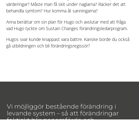
värderingar? Måste man få skit under naglarna? Räcker det att
behandla symtom? Hur komma åt sanningarna?
Anna berättar om sin plan för Hugo och avslutar med att fråga
vad Hugo tyckte om Sustain Changes förändringsledarprogram.
Hugos svar kunde knappast vara bättre. Kanske borde du också
gå utbildningen och bli förändringsregissör?
Vi möjliggör bestående förändring i
levande system – så att förändringar
faktiskt blir genomförda och
verksamheter lyckas över tid.
Sustain Change AB