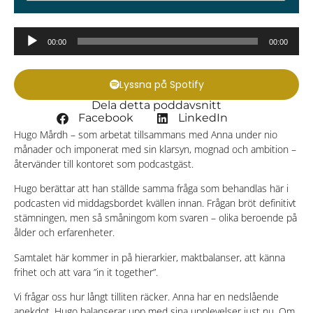
Ljudspelare
00:00
00:00
Lyssna på Spotify
Dela detta poddavsnitt
Facebook
LinkedIn
Hugo Mårdh – som arbetat tillsammans med Anna under nio
månader och imponerat med sin klarsyn, mognad och ambition –
återvänder till kontoret som podcastgäst.
Hugo berättar att han ställde samma fråga som behandlas här i
podcasten vid middagsbordet kvällen innan. Frågan bröt definitivt
stämningen, men så småningom kom svaren – olika beroende på
ålder och erfarenheter.
Samtalet här kommer in på hierarkier, maktbalanser, att känna
frihet och att vara ”in it together”.
Vi frågar oss hur långt tilliten räcker. Anna har en nedslående
anekdot. Hugo balanserar upp med sina upplevelser just nu. Om