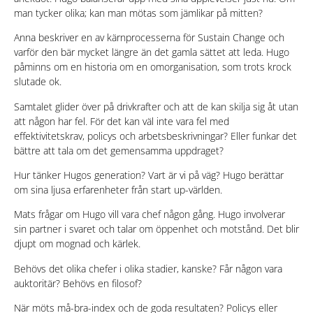
man tycker olika; kan man mötas som jämlikar på mitten?
Anna beskriver en av kärnprocesserna för Sustain Change och
varför den bär mycket längre än det gamla sättet att leda. Hugo
påminns om en historia om en omorganisation, som trots krock
slutade ok.
Samtalet glider över på drivkrafter och att de kan skilja sig åt utan
att någon har fel. För det kan väl inte vara fel med
effektivitetskrav, policys och arbetsbeskrivningar? Eller funkar det
bättre att tala om det gemensamma uppdraget?
Hur tänker Hugos generation? Vart är vi på väg? Hugo berättar
om sina ljusa erfarenheter från start up-världen.
Mats frågar om Hugo vill vara chef någon gång. Hugo involverar
sin partner i svaret och talar om öppenhet och motstånd. Det blir
djupt om mognad och kärlek.
Behövs det olika chefer i olika stadier, kanske? Får någon vara
auktoritär? Behövs en filosof?
När möts må-bra-index och de goda resultaten? Policys eller