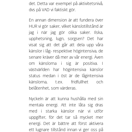
det. Detta var exempel på aktivitetsnivå,
dvs på VAD vi faktiskt gör.
En annan dimension är att fundera över
HUR vi gör saker, vilket känslotillstånd är
jag i när jag gör olika saker. Ilska,
upphetsning, lugn, sorgsen? Det har
visat sig att det går att dela upp våra
känslor i låg- respektive högintensiva, de
senare kräver då mer av vår energi. Även
om känslorna i sig är positiva. I
västvärlden har högintensiva känslor
status medan i öst är de lågintensiva
känslorna, t.ex. fridfullhet och
belåtenhet, som värderas.
Nyckeln är att kunna hushålla med sin
mentala energi. Att inte låta sig dras
med i starka känslor när vi utför
uppgifter, för det tar så mycket mer
energi. Det är bättre att först aktivera
ett lugnare tillstånd innan vi ger oss på