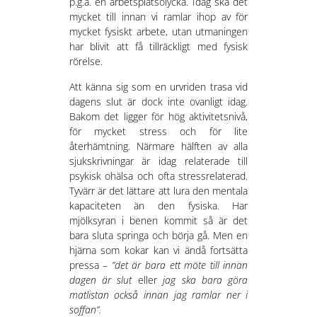
p.g.a. en arbetsplatsolycka. Idag ska det
mycket till innan vi ramlar ihop av för
mycket fysiskt arbete, utan utmaningen
har blivit att få tillräckligt med fysisk
rörelse.
Att känna sig som en urvriden trasa vid
dagens slut är dock inte ovanligt idag.
Bakom det ligger för hög aktivitetsnivå,
för mycket stress och för lite
återhämtning. Närmare hälften av alla
sjukskrivningar är idag relaterade till
psykisk ohälsa och ofta stressrelaterad.
Tyvärr är det lättare att lura den mentala
kapaciteten än den fysiska. Har
mjölksyran i benen kommit så är det
bara sluta springa och börja gå. Men en
hjärna som kokar kan vi ändå fortsätta
pressa –
”det är bara ett möte till innan
dagen är slut
eller
jag ska bara göra
matlistan också innan jag ramlar ner i
soffan”.