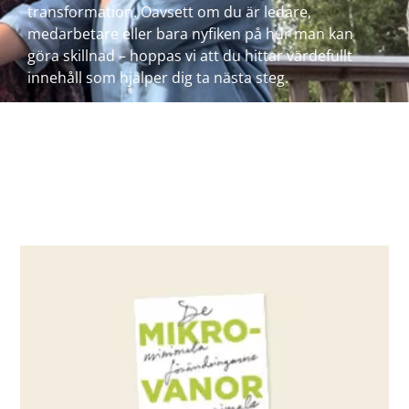
transformation. Oavsett om du är ledare,
medarbetare eller bara nyfiken på hur man kan
göra skillnad – hoppas vi att du hittar värdefullt
innehåll som hjälper dig ta nästa steg.