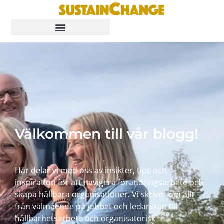
Välkommen till vår blogg!
Här delar vi med oss av insikter, tips och
inspiration för att navigera förändringsarbete och
skapa hållbara organisationer. Vi skriver om allt
från välmående på jobbet och ledarskap till
hållbarhetsarbete och organisatorisk