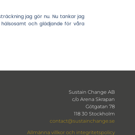
sträckning jag gör nu. Nu tankar jag
, hälsosamt och glädjande för våra
Sustain Change AB
c/o Arena Skrapan
Götgatan 78
118 30 Stockholm
contact@sustainchange.se
Allmänna villkor och integritetspolicy