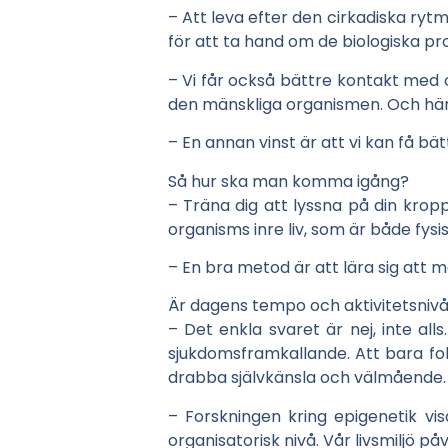
– Att leva efter den cirkadiska ryt
för att ta hand om de biologiska pr
– Vi får också bättre kontakt med o
den mänskliga organismen. Och häri
– En annan vinst är att vi kan få bät
Så hur ska man komma igång?
– Träna dig att lyssna på din krop
organisms inre liv, som är både fysi
– En bra metod är att lära sig att m
Är dagens tempo och aktivitetsnivå 
– Det enkla svaret är nej, inte al
sjukdomsframkallande. Att bara fo
drabba självkänsla och välmående. V
– Forskningen kring epigenetik vis
organisatorisk nivå. Vår livsmiljö på