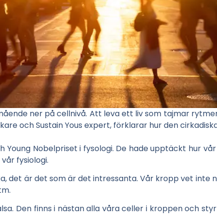
ende ner på cellnivå. Att leva ett liv som tajmar rytme
äkare och Sustain Yous expert, förklarar hur den cirkadisk
h Young Nobelpriset i fysologi. De hade
upptäckt hur vår 
år fysiologi.
, det är det som är det intressanta. Vår kropp vet inte n
tm.
älsa. Den finns i nästan alla våra celler i kroppen och st