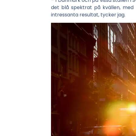
– I Danmark och på vissa ställen i 
det blå spektrat på kvällen, med 
intressanta resultat, tycker jag.