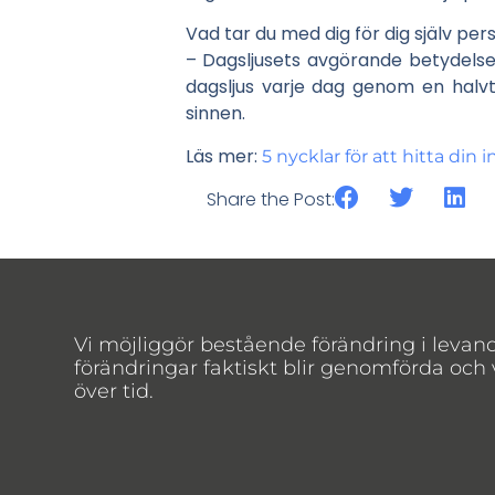
Vad tar du med dig för dig själv p
– Dagsljusets avgörande betydelse. 
dagsljus varje dag genom en halvt
sinnen.
Läs mer:
5 nycklar för att hitta din
Share the Post:
Vi möjliggör bestående förändring i levan
förändringar faktiskt blir genomförda och
över tid.