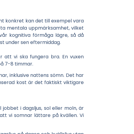
nt konkret kan det till exempel vara
gsta mentala uppmärksamhet, vilket
vår kognitiva förmåga lägre, så då
äst under sen eftermiddag.
r att vi ska fungera bra. En vuxen
på 7-8 timmar.
mar, inklusive nattens sömn. Det har
erad kost är det faktiskt viktigare
obbet i dagsljus, sol eller moln, är
tt vi somnar lättare på kvällen. Vi