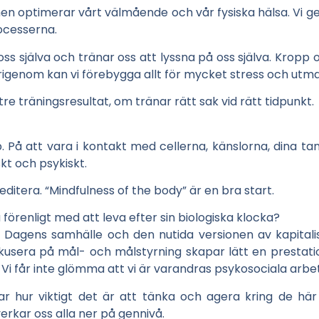
men optimerar vårt välmående och vår fysiska hälsa. Vi 
ocesserna.
ss själva och tränar oss att lyssna på oss själva. Krop
genom kan vi förebygga allt för mycket stress och utma
tre träningsresultat, om tränar rätt sak vid rätt tidpunkt.
p. På att vara i kontakt med cellerna, känslorna, dina t
skt och psykiskt.
editera. “Mindfulness of the body” är en bra start.
förenligt med att leva efter sin biologiska klocka?
ls. Dagens samhälle och den nutida versionen av kapita
kusera på mål- och målstyrning skapar lätt en prestat
i får inte glömma att vi är varandras psykosociala arbets
ar hur viktigt det är att tänka och agera kring de här
verkar oss alla ner på gennivå.