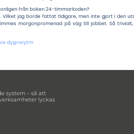
ersonligen från boken 24-timmarkoden?
Vilket jag borde fattat tidigare, men inte gjort i den ut
immes morgonpromenad på väg till jobbet. Så trivialt
 inre dygnsrytm
de system – så att
 verksamheter lyckas