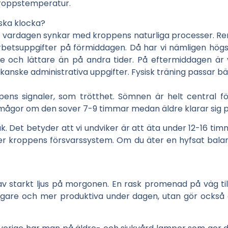
roppstemperatur.
iska klocka?
tt vardagen synkar med kroppens naturliga processer. Re
rbetsuppgifter på förmiddagen. Då har vi nämligen hö
re och lättare än på andra tider. På eftermiddagen är 
 kanske administrativa uppgifter. Fysisk träning passar b
ens signaler, som trötthet. Sömnen är helt central fö
mågor om den sover 7-9 timmar medan äldre klarar sig 
k. Det betyder att vi undviker är att äta under 12-16 tim
r kroppens försvarssystem. Om du äter en hyfsat balans
 starkt ljus på morgonen. En rask promenad på väg till j
ggare och mer produktiva under dagen, utan gör också a