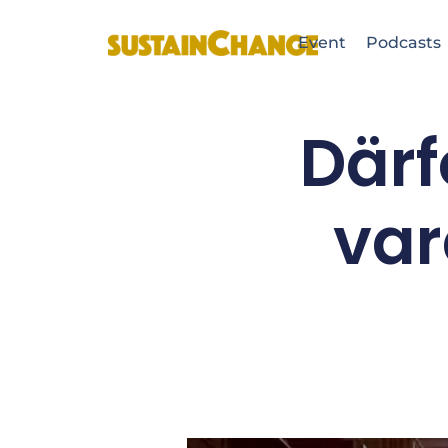
Event
Podcasts
Därf
var