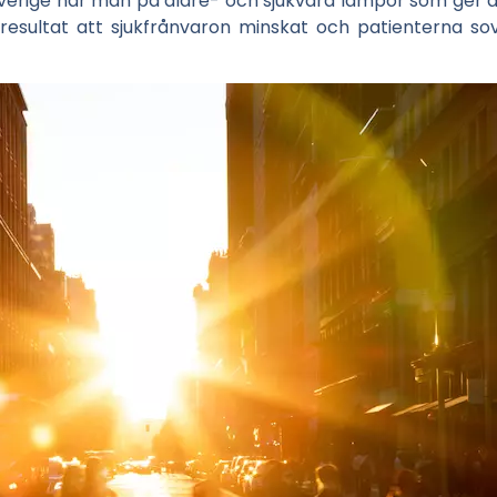
Sverige har man på äldre- och sjukvård lampor som ger d
resultat att sjukfrånvaron minskat och patienterna so