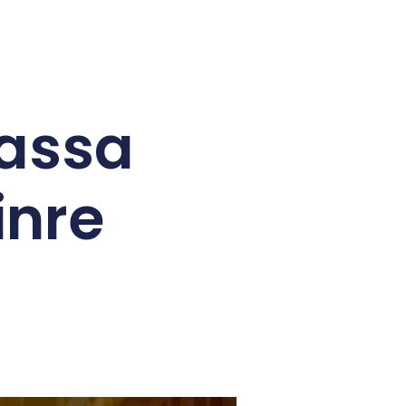
passa
inre