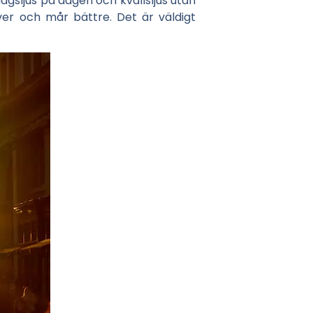
agsljus på dagen och kvällsljus utan
ver och mår bättre. Det är väldigt