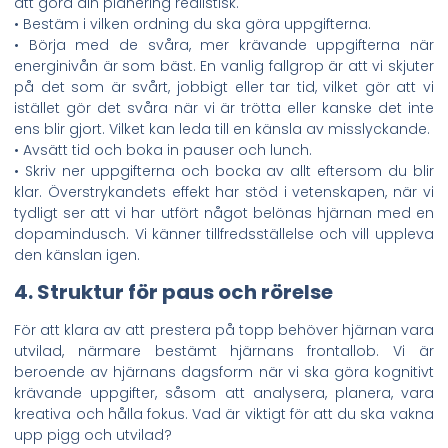
att göra din planering realistisk.
• Bestäm i vilken ordning du ska göra uppgifterna.
• Börja med de svåra, mer krävande uppgifterna när
energinivån är som bäst. En vanlig fallgrop är att vi skjuter
på det som är svårt, jobbigt eller tar tid, vilket gör att vi
istället gör det svåra när vi är trötta eller kanske det inte
ens blir gjort. Vilket kan leda till en känsla av misslyckande.
• Avsätt tid och boka in pauser och lunch.
• Skriv ner uppgifterna och bocka av allt eftersom du blir
klar. Överstrykandets effekt har stöd i vetenskapen, när vi
tydligt ser att vi har utfört något belönas hjärnan med en
dopamindusch. Vi känner tillfredsställelse och vill uppleva
den känslan igen.
4. Struktur för paus och rörelse
För att klara av att prestera på topp behöver hjärnan vara
utvilad, närmare bestämt hjärnans frontallob. Vi är
beroende av hjärnans dagsform när vi ska göra kognitivt
krävande uppgifter, såsom att analysera, planera, vara
kreativa och hålla fokus. Vad är viktigt för att du ska vakna
upp pigg och utvilad?