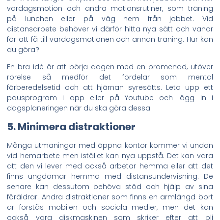
vardagsmotion och andra motionsrutiner, som träning
på lunchen eller på väg hem från jobbet. Vid
distansarbete behöver vi därför hitta nya sätt och vanor
för att få till vardagsmotionen och annan träning. Hur kan
du göra?
En bra idé är att börja dagen med en promenad, utöver
rörelse så medför det fördelar som mental
förberedelsetid och att hjärnan syresätts. Leta upp ett
pausprogram i app eller på Youtube och lägg in i
dagsplaneringen när du ska göra dessa.
5. Minimera distraktioner
Många utmaningar med öppna kontor kommer vi undan
vid hemarbete men istället kan nya uppstå. Det kan vara
att den vi lever med också arbetar hemma eller att det
finns ungdomar hemma med distansundervisning. De
senare kan dessutom behöva stöd och hjälp av sina
föräldrar. Andra distraktioner som finns en armlängd bort
är förstås mobilen och sociala medier, men det kan
också vara diskmaskinen som skriker efter att bli