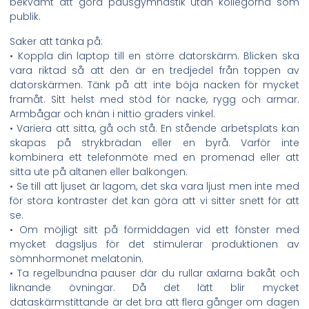
bekvämt att göra pausgymnastik utan kollegorna som
publik.
Saker att tänka på:
• Koppla din laptop till en större datorskärm. Blicken ska
vara riktad så att den är en tredjedel från toppen av
datorskärmen. Tänk på att inte böja nacken för mycket
framåt. Sitt helst med stöd för nacke, rygg och armar.
Armbågar och knän i nittio graders vinkel.
• Variera att sitta, gå och stå. En stående arbetsplats kan
skapas på strykbrädan eller en byrå. Varför inte
kombinera ett telefonmöte med en promenad eller att
sitta ute på altanen eller balkongen.
• Se till att ljuset är lagom, det ska vara ljust men inte med
för stora kontraster det kan göra att vi sitter snett för att
se.
• Om möjligt sitt på förmiddagen vid ett fönster med
mycket dagsljus för det stimulerar produktionen av
sömnhormonet melatonin.
• Ta regelbundna pauser där du rullar axlarna bakåt och
liknande övningar. Då det lätt blir mycket
dataskärmstittande är det bra att flera gånger om dagen