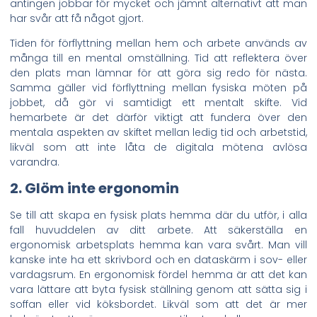
antingen jobbar för mycket och jämnt alternativt att man
har svår att få något gjort.
Tiden för förflyttning mellan hem och arbete används av
många till en mental omställning. Tid att reflektera över
den plats man lämnar för att göra sig redo för nästa.
Samma gäller vid förflyttning mellan fysiska möten på
jobbet, då gör vi samtidigt ett mentalt skifte. Vid
hemarbete är det därför viktigt att fundera över den
mentala aspekten av skiftet mellan ledig tid och arbetstid,
likväl som att inte låta de digitala mötena avlösa
varandra.
2. Glöm inte ergonomin
Se till att skapa en fysisk plats hemma där du utför, i alla
fall huvuddelen av ditt arbete. Att säkerställa en
ergonomisk arbetsplats hemma kan vara svårt. Man vill
kanske inte ha ett skrivbord och en dataskärm i sov- eller
vardagsrum. En ergonomisk fördel hemma är att det kan
vara lättare att byta fysisk ställning genom att sätta sig i
soffan eller vid köksbordet. Likväl som att det är mer