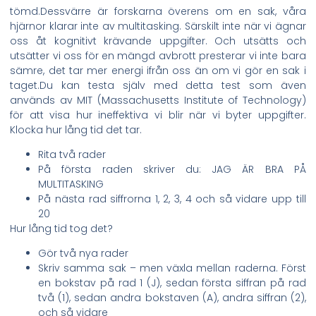
tömd.Dessvärre är forskarna överens om en sak, våra
hjärnor klarar inte av multitasking. Särskilt inte när vi ägnar
oss åt kognitivt krävande uppgifter. Och utsätts och
utsätter vi oss för en mängd avbrott presterar vi inte bara
sämre, det tar mer energi ifrån oss än om vi gör en sak i
taget.Du kan testa själv med detta test som även
används av MIT (Massachusetts Institute of Technology)
för att visa hur ineffektiva vi blir när vi byter uppgifter.
Klocka hur lång tid det tar.
Rita två rader
På första raden skriver du: JAG ÄR BRA PÅ
MULTITASKING
På nästa rad siffrorna 1, 2, 3, 4 och så vidare upp till
20
Hur lång tid tog det?
Gör två nya rader
Skriv samma sak – men växla mellan raderna. Först
en bokstav på rad 1 (J), sedan första siffran på rad
två (1), sedan andra bokstaven (A), andra siffran (2),
och så vidare