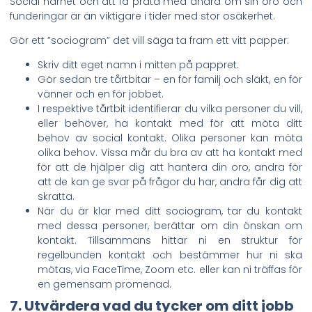
Social närhet och att få prata med andra om sin oro och
funderingar är än viktigare i tider med stor osäkerhet.
Gör ett ”sociogram” det vill säga ta fram ett vitt papper:
Skriv ditt eget namn i mitten på pappret.
Gör sedan tre tårtbitar – en för familj och släkt, en för
vänner och en för jobbet.
I respektive tårtbit identifierar du vilka personer du vill,
eller behöver, ha kontakt med för att möta ditt
behov av social kontakt. Olika personer kan möta
olika behov. Vissa mår du bra av att ha kontakt med
för att de hjälper dig att hantera din oro, andra för
att de kan ge svar på frågor du har, andra får dig att
skratta.
När du är klar med ditt sociogram, tar du kontakt
med dessa personer, berättar om din önskan om
kontakt. Tillsammans hittar ni en struktur för
regelbunden kontakt och bestämmer hur ni ska
mötas, via FaceTime, Zoom etc. eller kan ni träffas för
en gemensam promenad.
7. Utvärdera vad du tycker om ditt jobb