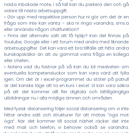
nästa inbokade möte, i så fall kan du parkera den och gå
vidare till nästa arbetsuppgift.
• Gör upp med respektive person hur ni gör om det är en
fråga som inte kan vänta – ska ni ringa varandra, sms:a
eller använda någon chatfunktion?
• Finns det alternativ sätt att få hjälp? Kan det finnas på
Youtube, Google eller i ett forum med andra med liknande
arbetsuppgifter. Det kan vara ett bra tillfälle att hitta andra
kunskapskällor än att av gammal vana fråga en kollega
eller chefen.
• Notera vad du fastnar på så kan du bli medveten om
eventuella kompetensluckor som kan vara värd att fylla
igen. Om det är i excel-programmet du stöter på patrull
är det kanske läge att ta en kurs i excel. Vi kan vara säkra
på att det kommer allt fler digitala och lättillgängliga
utbildningar nu i alla möjliga ämnen och områden.
Med fysisk distansering följer social distansering om vi inte
hittar andra sätt och strukturer för att mötas ”öga mot
öga”. När det kommer till social närhet räcker det inte
med mail och telefon, vi behöver också se varandra.