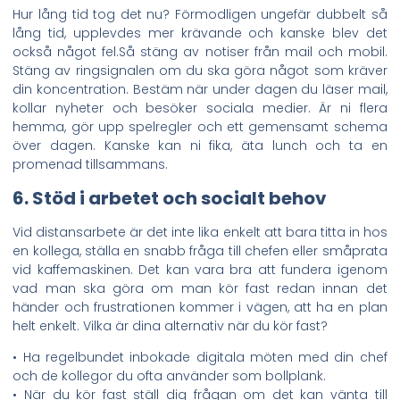
Hur lång tid tog det nu? Förmodligen ungefär dubbelt så
lång tid, upplevdes mer krävande och kanske blev det
också något fel.Så stäng av notiser från mail och mobil.
Stäng av ringsignalen om du ska göra något som kräver
din koncentration. Bestäm när under dagen du läser mail,
kollar nyheter och besöker sociala medier. Är ni flera
hemma, gör upp spelregler och ett gemensamt schema
över dagen. Kanske kan ni fika, äta lunch och ta en
promenad tillsammans.
6. Stöd i arbetet och socialt behov
Vid distansarbete är det inte lika enkelt att bara titta in hos
en kollega, ställa en snabb fråga till chefen eller småprata
vid kaffemaskinen. Det kan vara bra att fundera igenom
vad man ska göra om man kör fast redan innan det
händer och frustrationen kommer i vägen, att ha en plan
helt enkelt. Vilka är dina alternativ när du kör fast?
• Ha regelbundet inbokade digitala möten med din chef
och de kollegor du ofta använder som bollplank.
• När du kör fast ställ dig frågan om det kan vänta till