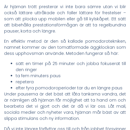
Är hjärnan trött presterar vi inte bara sämre utan vi blir
också lättare uttråkade och faller lättare för frestelser –
som att plocka upp mobilen eller gå till kylskåpet. Ett sätt
att bibehålla prestationsförmågan är att ta regelbundna
pauser, korta och längre.
En effektiv metod är den så kallade pomodorotekniken,
namnet kommer av den tomatformade äggklockan som
dess upphovsman använde. Metoden fungerar så här:
sätt en timer på 25 minuter och jobba fokuserat till
den ringer
ta fem minuters paus
repetera
efter fyra pomodoroperioder tar du en längre paus
Under pauserna är det bäst att låta tankarna vandra, det
är nämligen då hjärnan får möjlighet att ta hand om och
bearbeta det vi gjort och det är då vi lär oss. Låt mail,
sociala medier och nyheter vara, hjärnan mår bäst av att
slippa stimulans och ny information.
Då vi inte längre förflyttar oss till och från jobbet försvinner