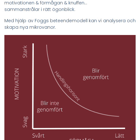
motivationen & förmågan & knuffen…
sammanstrålar i rätt ögonblick.
Med hjälp av Foggs beteendemodell kan vi analysera och
skapa nya mikrovanor.