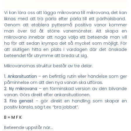
Vi kan lära oss att lägga mikrovana till mikrovana, det kan
liknas med att trä pärla efter pärla till ett pärlhalsband.
Genom att etablera pyttesmå positiva vanor kommer
man över tid åt större vanemönster. Att skapa en
mikrovana innebär att noga välja ett beteende man vill
ha för att sedan krympa det så mycket som möjligt. För
att slutligen hitta en plats i vardagen där det önskade
beteendet får utrymme att breda ut sig.
Mikrovanornas struktur består av tre delar:
1. Ankarsituation
– en befintlig rutin eller händelse som ger
påminnelse om att den nya vanan ska utföras.
2.
Ny mikrovana
– en förminskad version av den blivande
vanan. Görs direkt efter ankarsituationen.
3. Fira genast
– gör direkt en handling som skapar en
positiv känsla, säg t.ex. “bra jobbat”.
B = M F K
Beteende uppstår när…