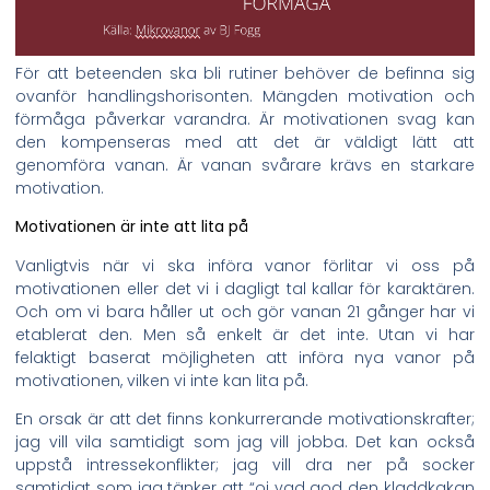
För att beteenden ska bli rutiner behöver de befinna sig
ovanför handlingshorisonten. Mängden motivation och
förmåga påverkar varandra. Är motivationen svag kan
den kompenseras med att det är väldigt lätt att
genomföra vanan. Är vanan svårare krävs en starkare
motivation.
Motivationen är inte att lita på
Vanligtvis när vi ska införa vanor förlitar vi oss på
motivationen eller det vi i dagligt tal kallar för karaktären.
Och om vi bara håller ut och gör vanan 21 gånger har vi
etablerat den. Men så enkelt är det inte. Utan vi har
felaktigt baserat möjligheten att införa nya vanor på
motivationen, vilken vi inte kan lita på.
En orsak är att det finns konkurrerande motivationskrafter;
jag vill vila samtidigt som jag vill jobba. Det kan också
uppstå intressekonflikter; jag vill dra ner på socker
samtidigt som jag tänker att “oj vad god den kladdkakan